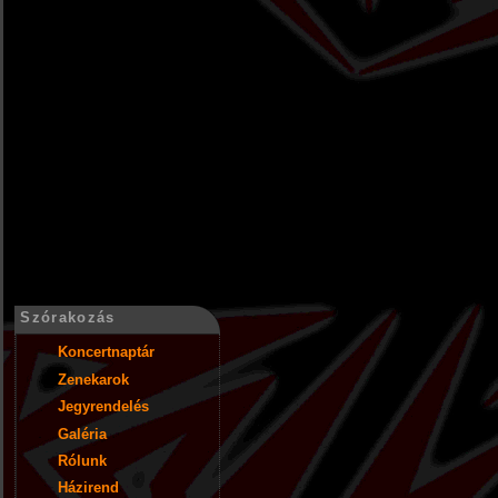
Szórakozás
Koncertnaptár
Zenekarok
Jegyrendelés
Galéria
Rólunk
Házirend