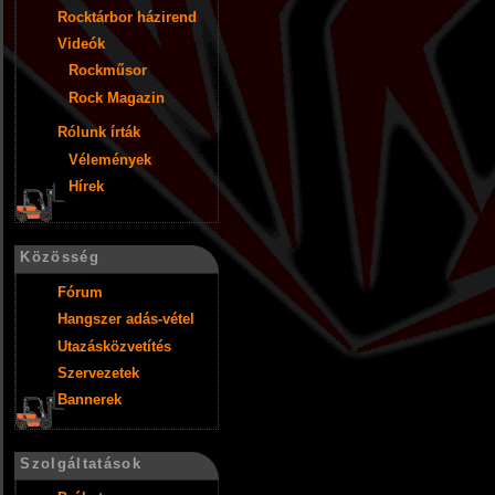
Rocktárbor házirend
Videók
Rockműsor
Rock Magazin
Rólunk írták
Vélemények
Hírek
Közösség
Fórum
Hangszer adás-vétel
Utazásközvetítés
Szervezetek
Bannerek
Szolgáltatások