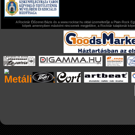
A Rocktár Élőzenei Bázis és a www.rocktar.hu oldal üzemeltetője a Plain-Rock Egy
képek amennyiben másként nincsenek megjelölve, a Rocktár tulajdonát képezi