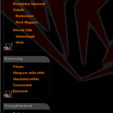
Rocktárbor házirend
Videók
Rockműsor
Rock Magazin
Rólunk írták
Vélemények
Hírek
Közösség
Fórum
Hangszer adás-vétel
Utazásközvetítés
Szervezetek
Bannerek
Szolgáltatások