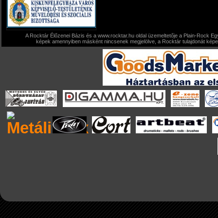
A Rocktár Élőzenei Bázis és a www.rocktar.hu oldal üzemeltetője a Plain-Rock Egy
képek amennyiben másként nincsenek megjelölve, a Rocktár tulajdonát képezi