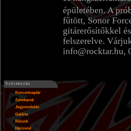
épületében. A pr
fűtött, Sonor For
gitárerősítőkkel 
felszerelve. Várju
info@rocktar.hu, 
Szórakozás
Koncertnaptár
Zenekarok
Jegyrendelés
Galéria
Rólunk
Házirend