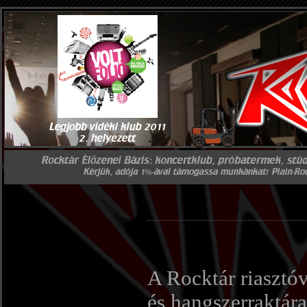
A Rocktár riasztóv
és hangszerraktára