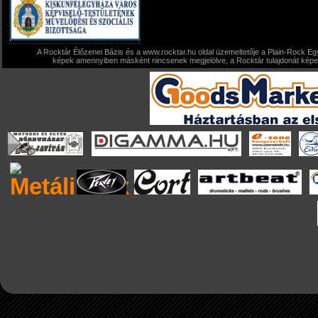
A Rocktár Élőzenei Bázis és a www.rocktar.hu oldal üzemeltetője a Plain-Rock Egy
képek amennyiben másként nincsenek megjelölve, a Rocktár tulajdonát képezi