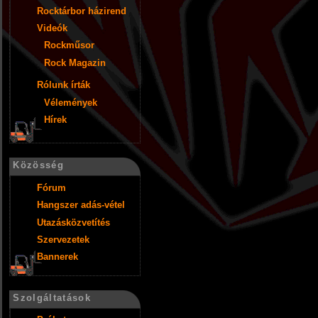
Rocktárbor házirend
Videók
Rockműsor
Rock Magazin
Rólunk írták
Vélemények
Hírek
Közösség
Fórum
Hangszer adás-vétel
Utazásközvetítés
Szervezetek
Bannerek
Szolgáltatások