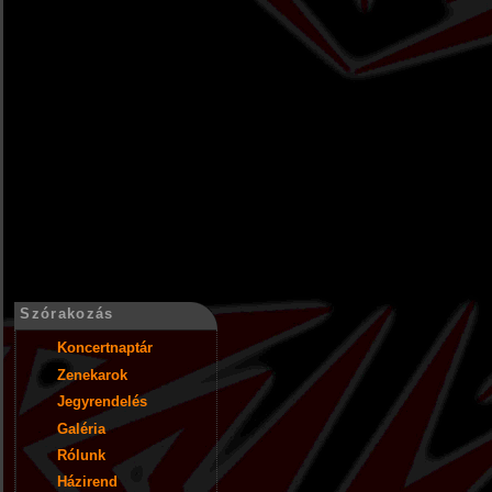
Szórakozás
Koncertnaptár
Zenekarok
Jegyrendelés
Galéria
Rólunk
Házirend