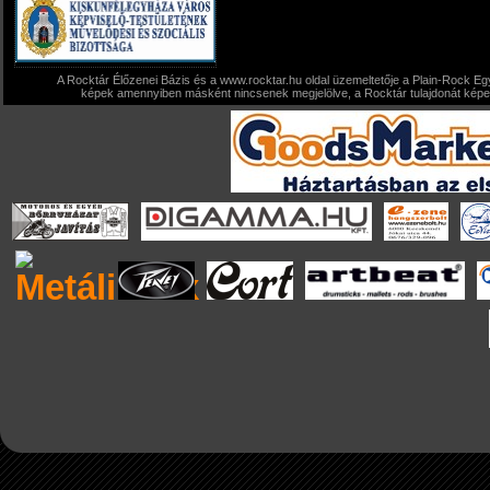
A Rocktár Élőzenei Bázis és a www.rocktar.hu oldal üzemeltetője a Plain-Rock Egy
képek amennyiben másként nincsenek megjelölve, a Rocktár tulajdonát képezi