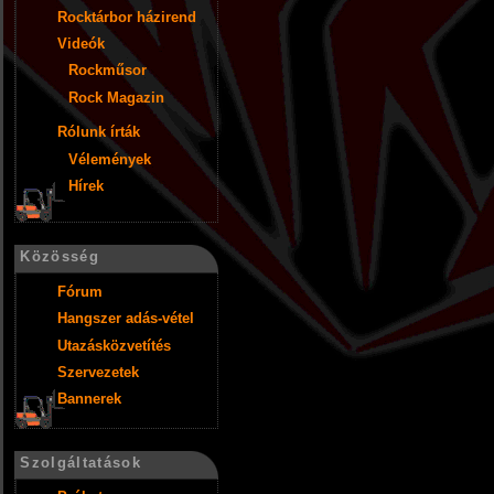
Rocktárbor házirend
Videók
Rockműsor
Rock Magazin
Rólunk írták
Vélemények
Hírek
Közösség
Fórum
Hangszer adás-vétel
Utazásközvetítés
Szervezetek
Bannerek
Szolgáltatások