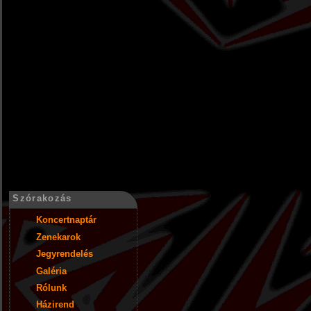
Szórakozás
Koncertnaptár
Zenekarok
Jegyrendelés
Galéria
Rólunk
Házirend