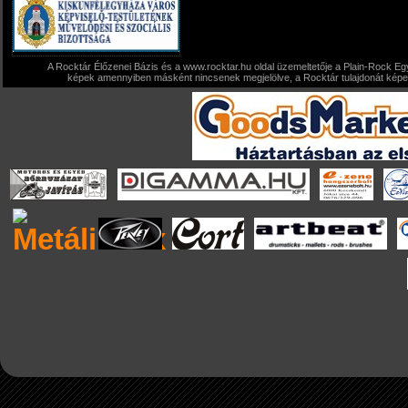
A Rocktár Élőzenei Bázis és a www.rocktar.hu oldal üzemeltetője a Plain-Rock Egy
képek amennyiben másként nincsenek megjelölve, a Rocktár tulajdonát képezi