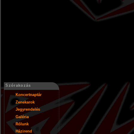
Szórakozás
Koncertnaptár
Zenekarok
Jegyrendelés
Galéria
Rólunk
Házirend