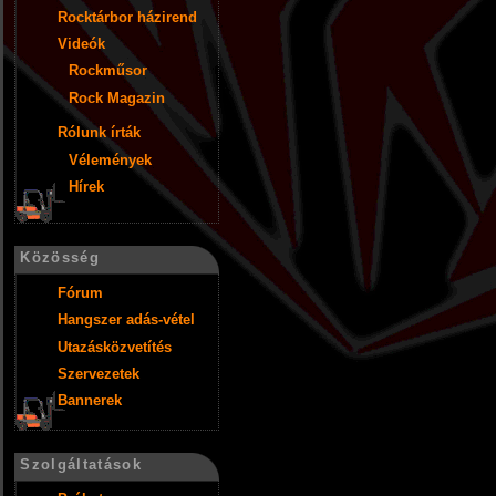
Rocktárbor házirend
Videók
Rockműsor
Rock Magazin
Rólunk írták
Vélemények
Hírek
Közösség
Fórum
Hangszer adás-vétel
Utazásközvetítés
Szervezetek
Bannerek
Szolgáltatások