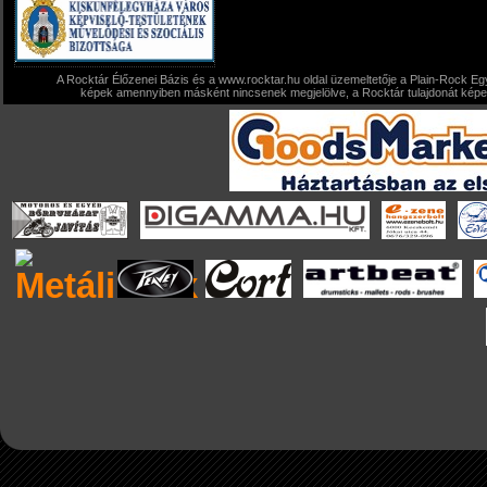
A Rocktár Élőzenei Bázis és a www.rocktar.hu oldal üzemeltetője a Plain-Rock Egy
képek amennyiben másként nincsenek megjelölve, a Rocktár tulajdonát képezi