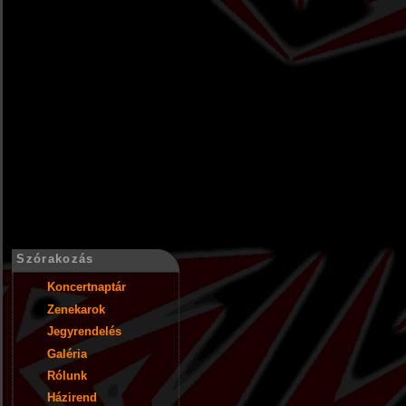
Szórakozás
Koncertnaptár
Zenekarok
Jegyrendelés
Galéria
Rólunk
Házirend