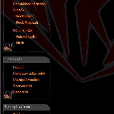
Rocktárbor házirend
Videók
Rockműsor
Rock Magazin
Rólunk írták
Vélemények
Hírek
Közösség
Fórum
Hangszer adás-vétel
Utazásközvetítés
Szervezetek
Bannerek
Szolgáltatások