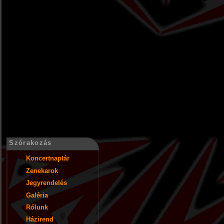
Szórakozás
Koncertnaptár
Zenekarok
Jegyrendelés
Galéria
Rólunk
Házirend