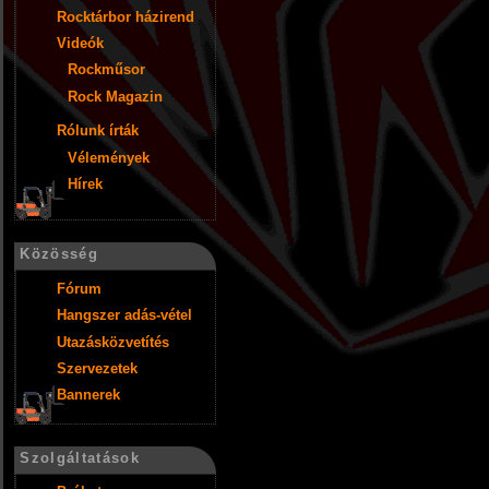
Rocktárbor házirend
Videók
Rockműsor
Rock Magazin
Rólunk írták
Vélemények
Hírek
Közösség
Fórum
Hangszer adás-vétel
Utazásközvetítés
Szervezetek
Bannerek
Szolgáltatások