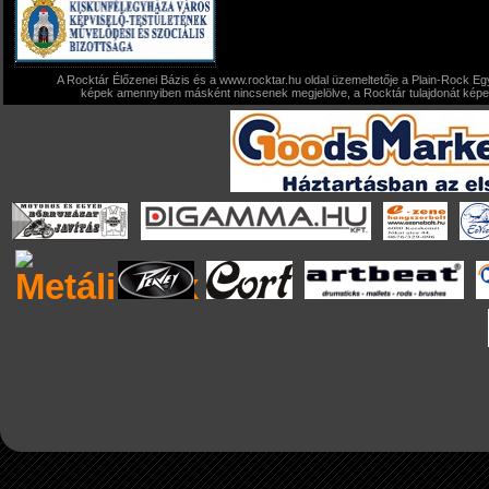
A Rocktár Élőzenei Bázis és a www.rocktar.hu oldal üzemeltetője a Plain-Rock Egy
képek amennyiben másként nincsenek megjelölve, a Rocktár tulajdonát képezi