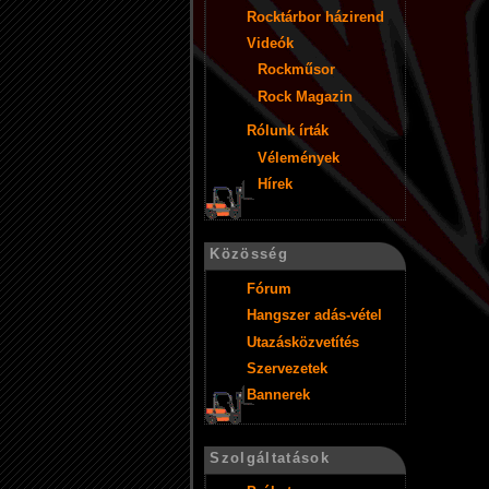
Rocktárbor házirend
Videók
Rockműsor
Rock Magazin
Rólunk írták
Vélemények
Hírek
Közösség
Fórum
Hangszer adás-vétel
Utazásközvetítés
Szervezetek
Bannerek
Szolgáltatások