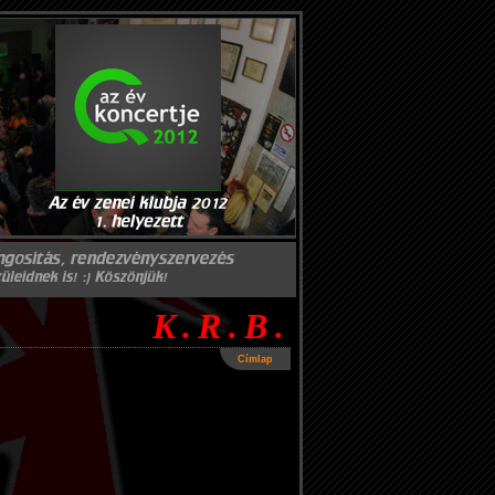
K.R.B.
Címlap