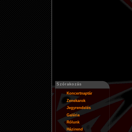
Szórakozás
Koncertnaptár
Zenekarok
Jegyrendelés
Galéria
Rólunk
Házirend