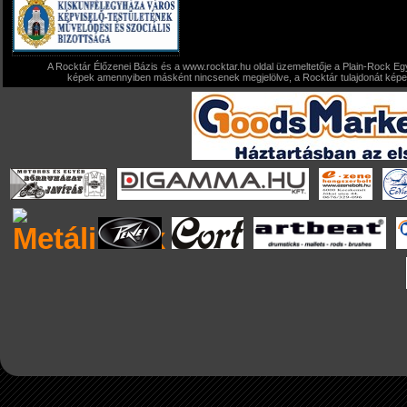
A Rocktár Élőzenei Bázis és a www.rocktar.hu oldal üzemeltetője a Plain-Rock Egy
képek amennyiben másként nincsenek megjelölve, a Rocktár tulajdonát képezi