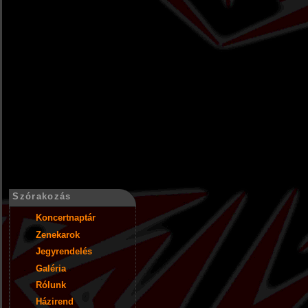
Szórakozás
Koncertnaptár
Zenekarok
Jegyrendelés
Galéria
Rólunk
Házirend