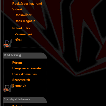
Rocktárbor házirend
Videók
Rockműsor
Rock Magazin
Rólunk írták
Vélemények
Hírek
Közösség
Fórum
Hangszer adás-vétel
Utazásközvetítés
Szervezetek
Bannerek
Szolgáltatások