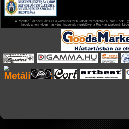
A Rocktár Élőzenei Bázis és a www.rocktar.hu oldal üzemeltetője a Plain-Rock Egy
képek amennyiben másként nincsenek megjelölve, a Rocktár tulajdonát képezi