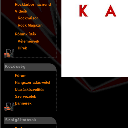
Rocktárbor házirend
Videók
Rockműsor
Rock Magazin
Rólunk írták
Vélemények
Hírek
Közösség
Fórum
Hangszer adás-vétel
Utazásközvetítés
Szervezetek
Bannerek
Szolgáltatások