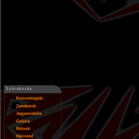
Szórakozás
Koncertnaptár
Zenekarok
Jegyrendelés
Galéria
Rólunk
Házirend