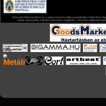
A Rocktár Élőzenei Bázis és a www.rocktar.hu oldal üzemeltetője a Plain-Rock Egy
képek amennyiben másként nincsenek megjelölve, a Rocktár tulajdonát képezi