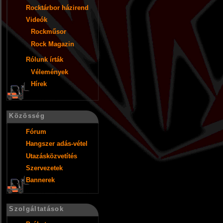
Rocktárbor házirend
Videók
Rockműsor
Rock Magazin
Rólunk írták
Vélemények
Hírek
Közösség
Fórum
Hangszer adás-vétel
Utazásközvetítés
Szervezetek
Bannerek
Szolgáltatások