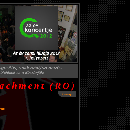
tachment (RO)
Címlap
nt/