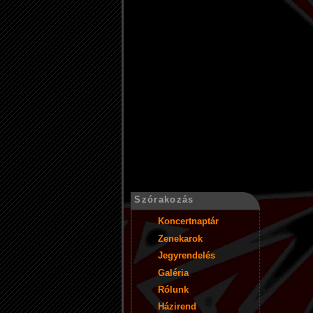
Szórakozás
Koncertnaptár
Zenekarok
Jegyrendelés
Galéria
Rólunk
Házirend