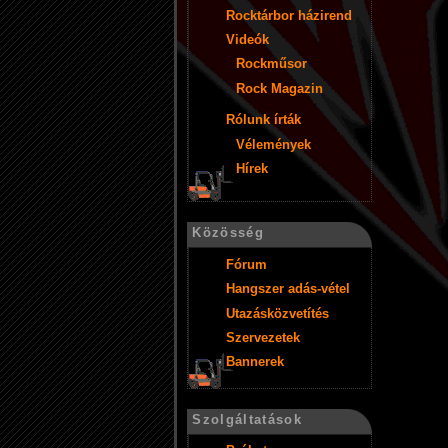
Rocktárbor házirend
Videók
Rockműsor
Rock Magazin
Rólunk írták
Vélemények
Hírek
Közösség
Fórum
Hangszer adás-vétel
Utazásközvetítés
Szervezetek
Bannerek
Szolgáltatások