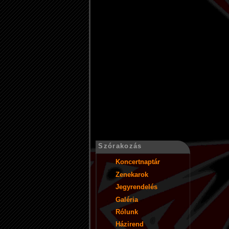
Szórakozás
Koncertnaptár
Zenekarok
Jegyrendelés
Galéria
Rólunk
Házirend