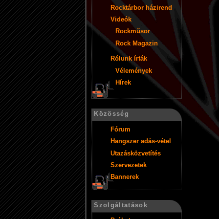
Rocktárbor házirend
Videók
Rockműsor
Rock Magazin
Rólunk írták
Vélemények
Hírek
Közösség
Fórum
Hangszer adás-vétel
Utazásközvetítés
Szervezetek
Bannerek
Szolgáltatások