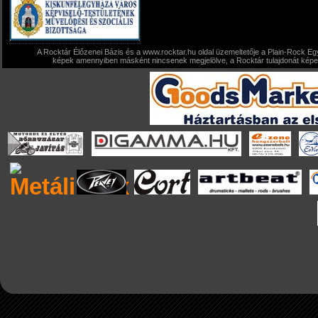
A Rocktár Élőzenei Bázis és a www.rocktar.hu oldal üzemeltetője a Plain-Rock Egy
képek amennyiben másként nincsenek megjelölve, a Rocktár tulajdonát képezi