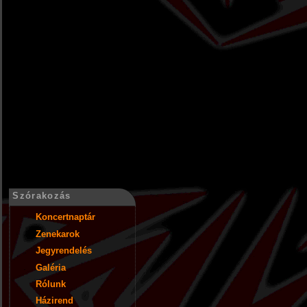
Szórakozás
Koncertnaptár
Zenekarok
Jegyrendelés
Galéria
Rólunk
Házirend