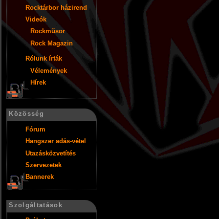
Rocktárbor házirend
Videók
Rockműsor
Rock Magazin
Rólunk írták
Vélemények
Hírek
Közösség
Fórum
Hangszer adás-vétel
Utazásközvetítés
Szervezetek
Bannerek
Szolgáltatások