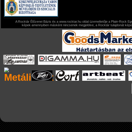
A Rocktár Élőzenei Bázis és a www.rocktar.hu oldal üzemeltetője a Plain-Rock Egy
képek amennyiben másként nincsenek megjelölve, a Rocktár tulajdonát képezi