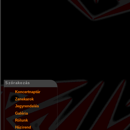
Szórakozás
Koncertnaptár
Zenekarok
Jegyrendelés
Galéria
Rólunk
Házirend