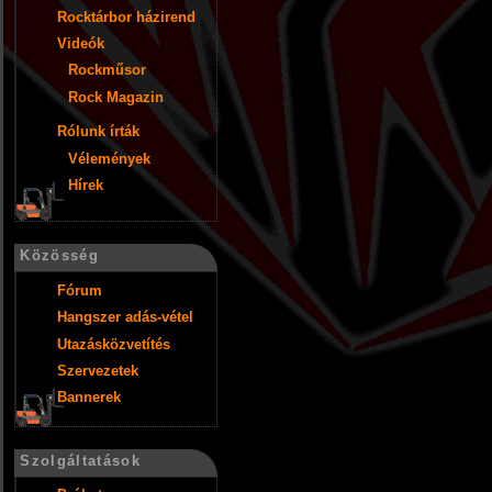
Rocktárbor házirend
Videók
Rockműsor
Rock Magazin
Rólunk írták
Vélemények
Hírek
Közösség
Fórum
Hangszer adás-vétel
Utazásközvetítés
Szervezetek
Bannerek
Szolgáltatások