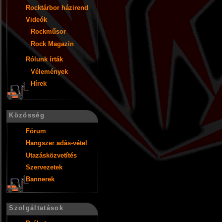
Rocktárbor házirend
Videók
Rockműsor
Rock Magazin
Rólunk írták
Vélemények
Hírek
Közösség
Fórum
Hangszer adás-vétel
Utazásközvetítés
Szervezetek
Bannerek
Szolgáltatások