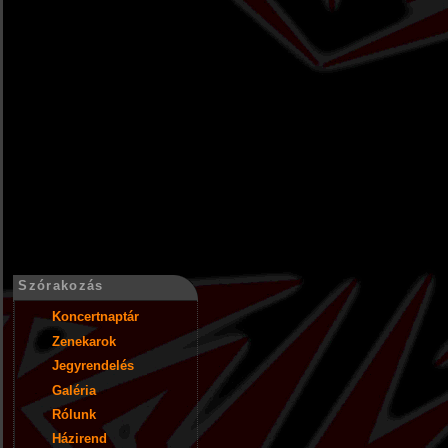
Szórakozás
Koncertnaptár
Zenekarok
Jegyrendelés
Galéria
Rólunk
Házirend