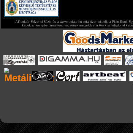
A Rocktár Élőzenei Bázis és a www.rocktar.hu oldal üzemeltetője a Plain-Rock Egy
képek amennyiben másként nincsenek megjelölve, a Rocktár tulajdonát képezi