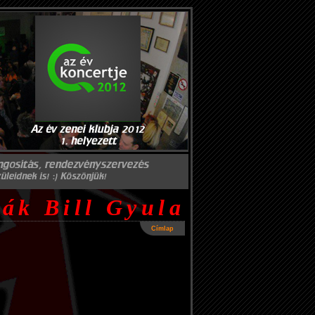
ák Bill Gyula
Címlap