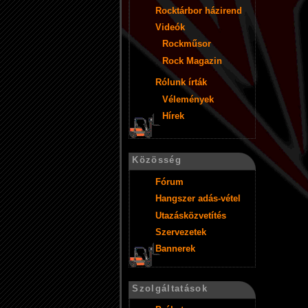
Rocktárbor házirend
Videók
Rockműsor
Rock Magazin
Rólunk írták
Vélemények
Hírek
Közösség
Fórum
Hangszer adás-vétel
Utazásközvetítés
Szervezetek
Bannerek
Szolgáltatások