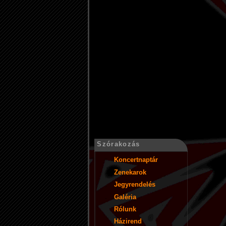
Szórakozás
Koncertnaptár
Zenekarok
Jegyrendelés
Galéria
Rólunk
Házirend