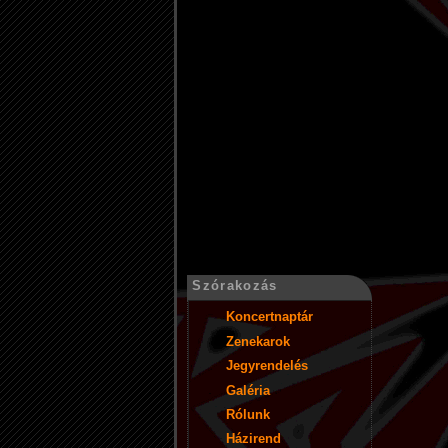
Szórakozás
Koncertnaptár
Zenekarok
Jegyrendelés
Galéria
Rólunk
Házirend