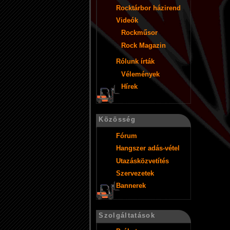
Rocktárbor házirend
Videók
Rockműsor
Rock Magazin
Rólunk írták
Vélemények
Hírek
Közösség
Fórum
Hangszer adás-vétel
Utazásközvetítés
Szervezetek
Bannerek
Szolgáltatások