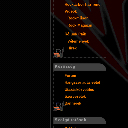
Rocktárbor házirend
Videók
Rockműsor
Rock Magazin
Rólunk írták
Vélemények
Hírek
Közösség
Fórum
Hangszer adás-vétel
Utazásközvetítés
Szervezetek
Bannerek
Szolgáltatások