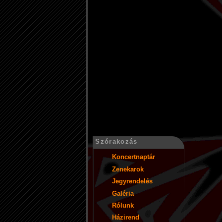
Szórakozás
Koncertnaptár
Zenekarok
Jegyrendelés
Galéria
Rólunk
Házirend