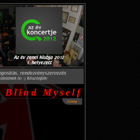
Blind Myself
Címlap