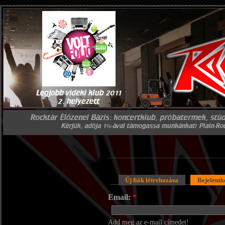
Új fiók létrehozása
Bejelentk
Email:
*
Add meg az e-mail címedet!