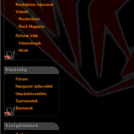
Rocktárbor házirend
Videók
Rockműsor
Rock Magazin
Rólunk írták
Vélemények
Hírek
Közösség
Fórum
Hangszer adás-vétel
Utazásközvetítés
Szervezetek
Bannerek
Szolgáltatások