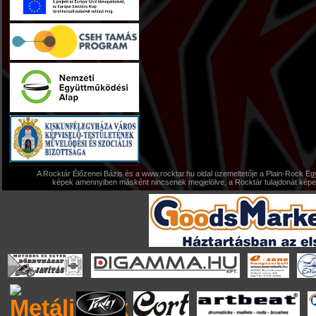
A Rocktár Élőzenei Bázis és a www.rocktar.hu oldal üzemeltetője a Plain-Rock Egy
képek amennyiben másként nincsenek megjelölve, a Rocktár tulajdonát képezi