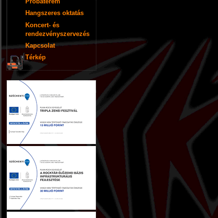
Próbaterem
Hangszeres oktatás
Koncert- és
rendezvényszervezés
Kapcsolat
Térkép