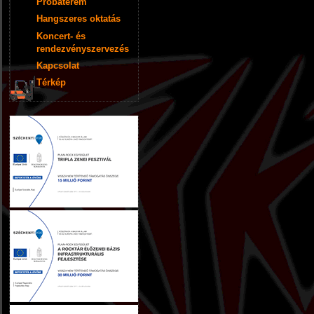
Próbaterem
Hangszeres oktatás
Koncert- és
rendezvényszervezés
Kapcsolat
Térkép