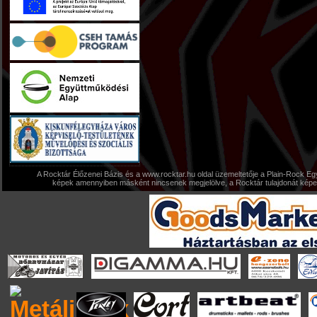
A Rocktár Élőzenei Bázis és a www.rocktar.hu oldal üzemeltetője a Plain-Rock Egy
képek amennyiben másként nincsenek megjelölve, a Rocktár tulajdonát képezi