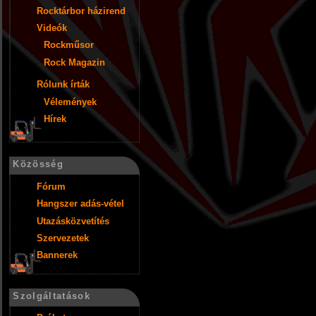
Rocktárbor házirend
Videók
Rockműsor
Rock Magazin
Rólunk írták
Vélemények
Hírek
Közösség
Fórum
Hangszer adás-vétel
Utazásközvetítés
Szervezetek
Bannerek
Szolgáltatások