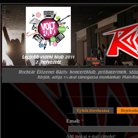
Új fiók létrehozása
Bejelentk
Email:
*
Add meg az e-mail címedet!