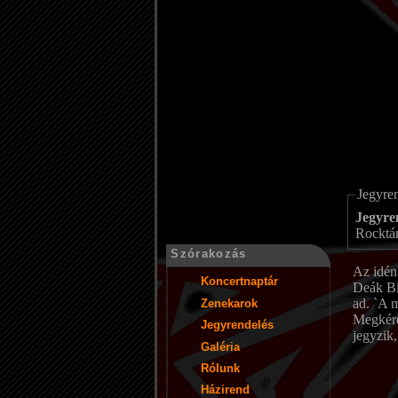
Jegyre
Jegyre
Rocktár
Szórakozás
Az idén
Koncertnaptár
Deák Bil
ad. `A m
Zenekarok
Megkérd
Jegyrendelés
jegyzik,
Galéria
Rólunk
Házirend