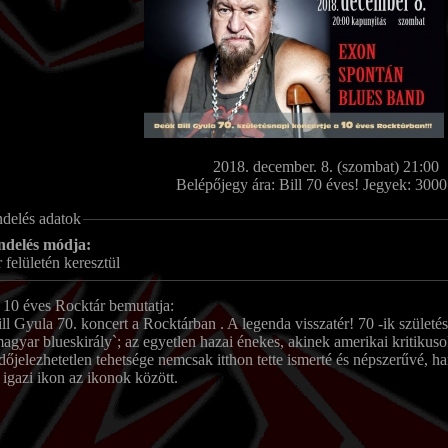
2018. december. 8. (szombat) 21:00
Belépőjegy ára:
Bill 70 éves! Jegyek: 300
ndelés adatok
ndelés módja:
 felületén keresztül
 10 éves Rocktár bemutatja:
l Gyula 70. koncert a Rocktárban . A legenda visszatér! 70 -ik születé
agyar blueskirály`; az egyetlen hazai énekes, akinek amerikai kritikuso
őjelezhetetlen tehetsége nemcsak itthon tette ismerté és népszerűvé, 
 igazi ikon az ikonok között.