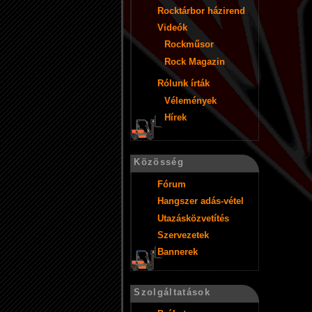
Rocktárbor házirend
Videók
Rockműsor
Rock Magazin
Rólunk írták
Vélemények
Hírek
Közösség
Fórum
Hangszer adás-vétel
Utazásközvetítés
Szervezetek
Bannerek
Szolgáltatások