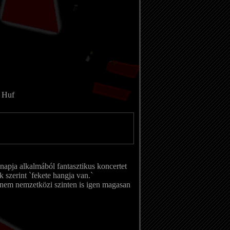
0 Huf
snapja alkalmából fantasztikus koncertet
k szerint `fekete hangja van.`
hanem nemzetközi szinten is igen magasan