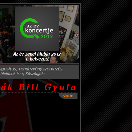
eák Bill Gyula
Címlap