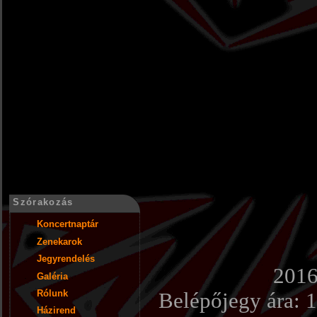
Szórakozás
Koncertnaptár
Zenekarok
Jegyrendelés
2016
Galéria
Rólunk
Belépőjegy ára:
1
Házirend