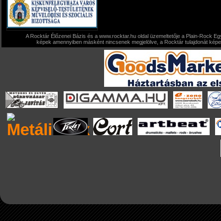
A Rocktár Élőzenei Bázis és a www.rocktar.hu oldal üzemeltetője a Plain-Rock Egy
képek amennyiben másként nincsenek megjelölve, a Rocktár tulajdonát képezi