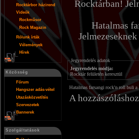
Rocktárban! Jel
Rocktárbor házirend
Videók
Rockműsor
Hatalmas far
Rock Magazin
Jelmezeseknek 
Rólunk írták
Vélemények
Hírek
Jegyrendelés adatok
Jegyrendelés módja:
Közösség
Rocktár felületén keresztül
Fórum
Hatalmas farsangi rock'n roll buli
Hangszer adás-vétel
A hozzászólásho
Utazásközvetítés
Szervezetek
Bannerek
Szolgáltatások