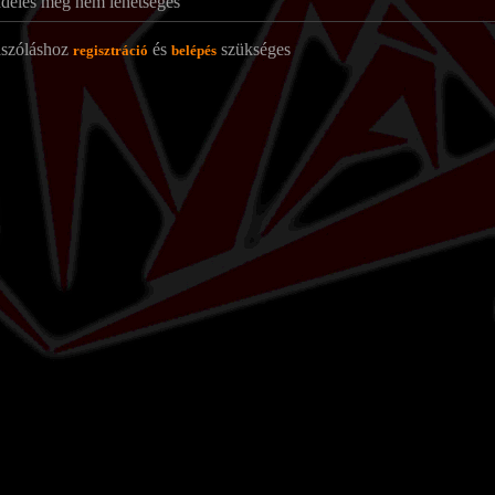
delés még nem lehetséges
ászóláshoz
és
szükséges
regisztráció
belépés