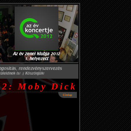
12: Moby Dick
Címlap