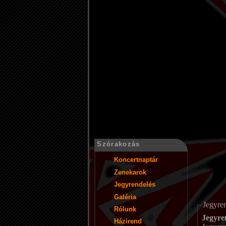
Szórakozás
Koncertnaptár
Zenekarok
Jegyrendelés
Galéria
Jegyre
Rólunk
Jegyre
Házirend