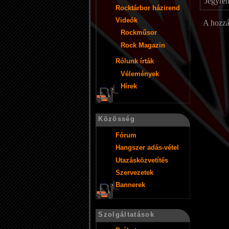
Jegyren
Rocktárbor házirend
Videók
A hozz
Rockműsor
Rock Magazin
Rólunk írták
Vélemények
Hírek
Közösség
Fórum
Hangszer adás-vétel
Utazásközvetítés
Szervezetek
Bannerek
Szolgáltatások