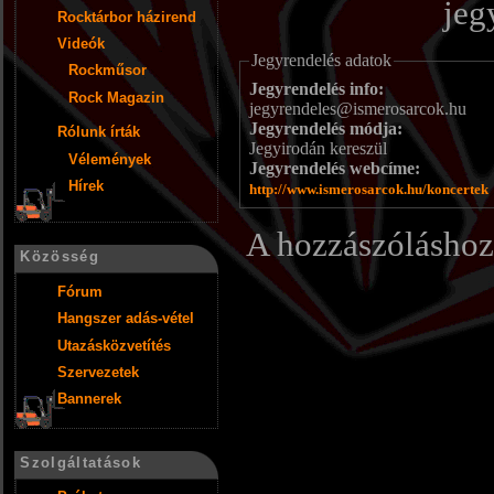
jeg
Rocktárbor házirend
Videók
Jegyrendelés adatok
Rockműsor
Jegyrendelés info:
Rock Magazin
jegyrendeles@ismerosarcok.hu
Jegyrendelés módja:
Rólunk írták
Jegyirodán kereszül
Vélemények
Jegyrendelés webcíme:
Hírek
http://www.ismerosarcok.hu/koncertek
A hozzászólásho
Közösség
Fórum
Hangszer adás-vétel
Utazásközvetítés
Szervezetek
Bannerek
Szolgáltatások