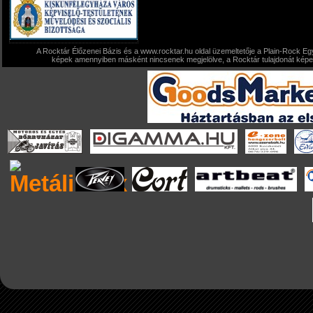
A Rocktár Élőzenei Bázis és a www.rocktar.hu oldal üzemeltetője a Plain-Rock Egy
képek amennyiben másként nincsenek megjelölve, a Rocktár tulajdonát képezi