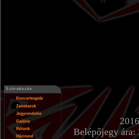
Szórakozás
Koncertnaptár
Zenekarok
Jegyrendelés
2016
Galéria
Rólunk
Belépőjegy ára:
Házirend