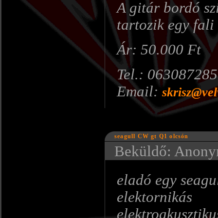
A gitár bordó sz
tartozik egy fali
Ár: 50.000 Ft
Tel.: 06308728
Email:
skrisz@vel
seagull CW gt Q1 olcsón
Beküldő: Anonym
eladó egy seagu
elektornikás
elektroakusztiku