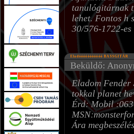
tanulógitárnak 
lehet. Fontos h 
30/576-1722-es 
Eladóóóóóóóóóóó BASSGITÁR
Beküldő: Anonym
Eladom Fender S
tokkal planet he
Érd: Mobil :06
MSN:monsterfo
Ára megbeszélés