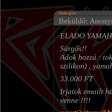
Elado gitár
Beküldő: Anonym
ELADO YAMAHA E
Sürgős!!
Adok hozzá : toko
szilikon) , yama
33.000 FT
Irjatok emailt ha
venne !!!!