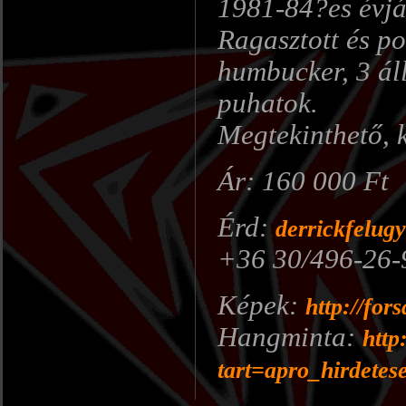
1981-84?es évjá
Ragasztott és po
humbucker, 3 ál
puhatok.
Megtekinthető, 
Ár: 160 000 Ft
Érd:
derrickfelug
+36 30/496-26-
Képek:
http://for
Hangminta:
http
tart=apro_hirdetes