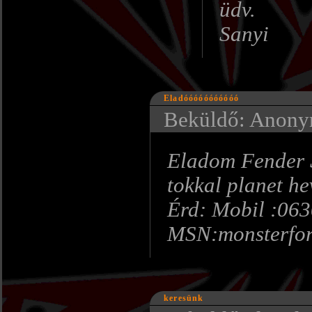
üdv.
Sanyi
Eladóóóóóóóóóóó
Beküldő: Anonym
Eladom Fender S
tokkal planet he
Érd: Mobil :06
MSN:monsterfo
keresünk