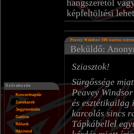
hangszerétől vagy
képfeltöltési lehe
Peavey Windsor 100 wattos csöves 
Beküldő: Anonym
Sziasztok!
Sürgőssége mia
Szórakozás
Peavey Windsor 
Koncertnaptár
és esztétikailag
Zenekarok
Jegyrendelés
karcolás sincs 
Galéria
Tápkábellel eg
Rólunk
Házirend