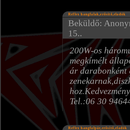
Reflex hangfalak,erősítő,eladók
Beküldő: Anonym
15..
200W-os háromut
megkímélt állap
ár darabonként é
zenekarnak,disz
hoz.Kedvezményes
Tel.:06 30 9464
Reflex hangfalpár,erősítő,eladók