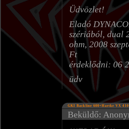
Üdvözlet!
Eladó DYNACOR
szériából, dual
ohm, 2008 szept
Ft
érdeklődni: 06 
üdv
GKI Backline 600+Hartke VX 41
Beküldő: Anonym