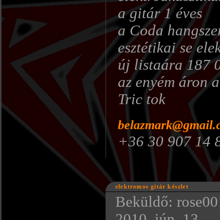
a gitár 1 éves
a Coda hangszer
esztétikai se ele
új listaára 187 
az enyém áron al
Tric tok
belazmark@gmail.
+36 30 907 14 
elektromos gitár készlet
Beküldő: rose001
2010. jún. 13..