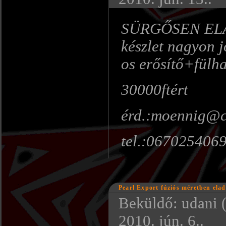
SÜRGŐSEN ELAD
készlet nagyon j
os erősítő+fül
30000ftért
érd.:moennig@c
tel.:067025406
Pearl Export fúziós méretben ela
Beküldő: udani (
2010. jún. 6..