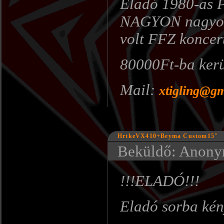
Eladó 1980-as P
NAGYON nagyot s
volt FFZ koncert
80000Ft-ba ker
Mail:
xtigling@g
HrtkeVX410+Beyma Custom15"
Beküldő: Anonym
!!!ELADÓ!!!
Eladó sorba kén