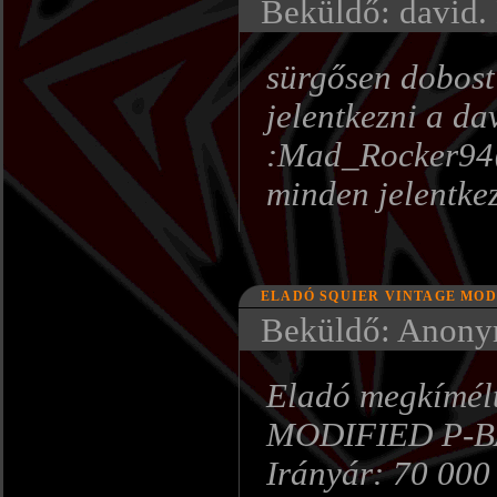
Beküldő: david. 
sürgősen dobost
jelentkezni a d
:Mad_Rocker94
minden jelentkez
ELADÓ SQUIER VINTAGE MODIFI
Beküldő: Anonym
Eladó megkímél
MODIFIED P-BA
Irányár: 70 000