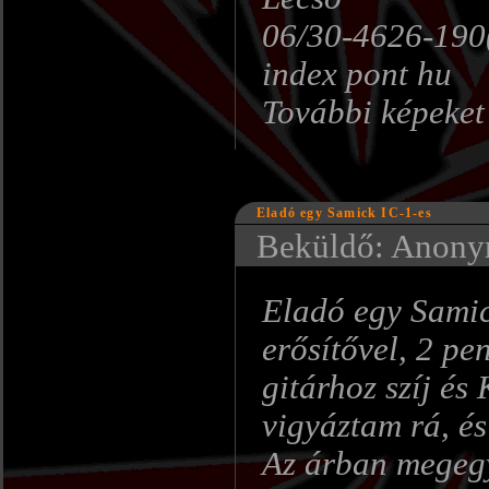
06/30-4626-190(
index pont hu
További képeket 
Eladó egy Samick IC-1-es
Beküldő: Anonym
Eladó egy Samic
erősítővel, 2 pe
gitárhoz szíj é
vigyáztam rá, és
Az árban megeg