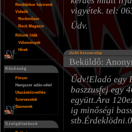
kérdés miatt írj
Rocktárbor házirend
vigyétek. tel: 
Videók
Rockműsor
Üdv.
Rock Magazin
Rólunk írták
Vélemények
Hírek
eladó basszusalap
Beküldő: Anonym
Közösség
Űdv!Eladó egy 
Fórum
Hangszer adás-vétel
baszzusfej egy 
Utazásközvetítés
együtt.Ára 120ez
Szervezetek
Bannerek
ig minőségi bas
stb.Érdeklödni.
Szolgáltatások