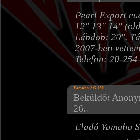
Pearl Export cu
12" 13" 14" (ol
Lábdob: 20". Tá
2007-ben vettem
Telefon: 20-254
Yamaha SG 450
Beküldő: Anonym
26..
Eladó Yamaha 