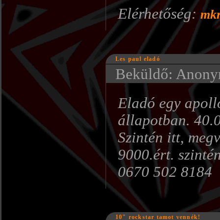
Elérhetőség:
mkr
Les paul eladó
Beküldő: Anonym
Eladó egy apollo
állapotban. 40.0
Szintén itt, meg
9000.ért. szinté
0670 502 8184
10" rockstar tamot vennék!