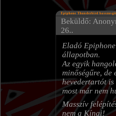
Epiphone Thunderbird basszusgi
Beküldő: Anonym
26..
Eladó Epiphone 
állapotban.
Az egyik hangoló
minőségűre, de 
hevedertartót is
most már nem húz
Masszív felépíté
nem a Kínai!