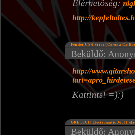
Elérhetőség:
nig
http://kepfeltoltes
Fender USA Strat (Corona Califo
Beküldő: Anonym
http://www.gitarsh
tart=apro_hirdetes
Kattints! =):)
GRETSCH Electromatic Jet II ela
Beküldő: Anonym