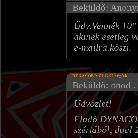
Beküldő: Anonym
Üdv.Vennék 10" 
akinek esetleg v
e-mailra.köszi.
DYNACORD CL1200 végfok
Beküldő: onodi. 
Üdvözlet!
Eladó DYNACOR
szériából, dual