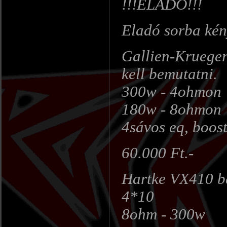
!!!ELADÓ!!!
Eladó sorba kén
Gallien-Krueger
kell bemutatni.
300w - 4ohmon
180w - 8ohmon
4sávos eq, boost
60.000 Ft.-
Hartke VX410 b
4*10
8ohm - 300w