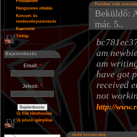
Próbaterem
Problem with activati
Hangszeres oktatás
Beküldő: 
Koncert- és
rendezvényszervezés
már. 5..
Kapcsolat
Térkép
bc781ec37
am newbie 
Bejelentkezés
am writing
Email:
*
have got p
received e
Jelszó:
*
not working
http://www.
Új fiók létrehozása
Új jelszó igénylése
eladó basszusalap