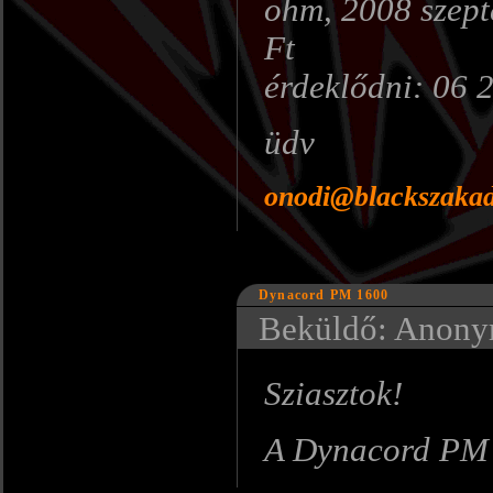
ohm, 2008 szept
Ft
érdeklődni: 06 
üdv
onodi@blackszakad
Dynacord PM 1600
Beküldő: Anonym
Sziasztok!
A Dynacord PM 