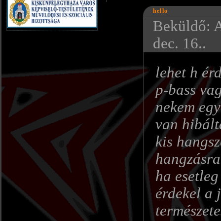
hello
Beküldő: 
dec. 16..
lehet h ér
p-bass vag
nekem egy 
van hibált
kis hangsz
hangzásra
ha esetleg
érdekel a 
természete