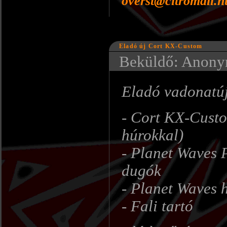
overst@citromail.h
Eladó új Cort KX-Custom
Beküldő: Anonym
Eladó vadonatúj
- Cort KX-Custo
húrokkal)
- Planet Waves 
dugók
- Planet Waves 
- Fali tartó