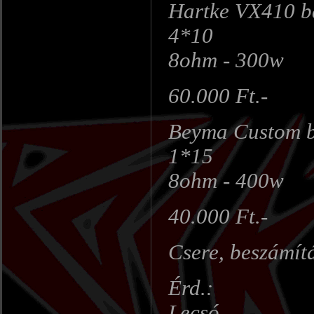
Hartke VX410 b
4*10
8ohm - 300w
60.000 Ft.-
Beyma Custom b
1*15
8ohm - 400w
40.000 Ft.-
Csere, beszámít
Érd.:
Lecsó