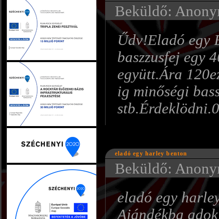
Beküldő: Anonym
Űdv!Eladó egy 
baszzusfej egy 
együtt.Ára 120ez
ig minőségi bas
stb.Érdeklödni.
eladó egy harley benton
Beküldő: Anonym
eladó egy harley
Ajándékba adok e