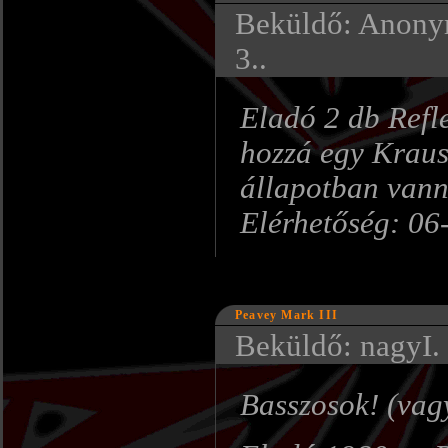
Beküldő: Anonym
3..
Eladó 2 db Ref
hozzá egy Kraus
állapotban vann
Elérhetőség: 06
Peavey Mark III
Beküldő: nagyI. 
Basszosok! (vagy