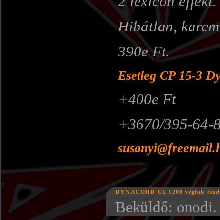
2 lexicon effekt.
Hibátlan, karcme
390e Ft.
Esetleg CP 15-3 Dy
+400e Ft
+3670/395-64-8
susanyi@freemail.
DYNACORD CL 1200 végfok eladó 
Beküldő: onodi. 