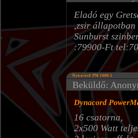
Eladó egy Gretsc
,zsir állapotban
Sunburst szinbe
:79900-Ft tel:7
Dynacord PM 1600-1
Beküldő: Anonym
Dynacord PowerMat
16 csatorna,
2x500 Watt telj