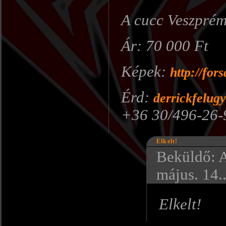
A cucc Veszprém
Ár: 70 000 Ft
Képek:
http://for
Érd:
derrickfelug
+36 30/496-26-
Elkelt!
Beküldő: 
május. 14.
Elkelt!