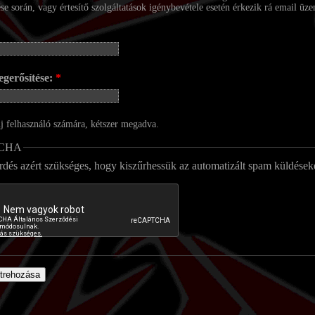
ése során, vagy értesítő szolgáltatások igénybevétele esetén érkezik rá email üze
egerősítése:
*
új felhasználó számára, kétszer megadva.
CHA
rdés azért szükséges, hogy kiszűrhessük az automatizált spam küldések