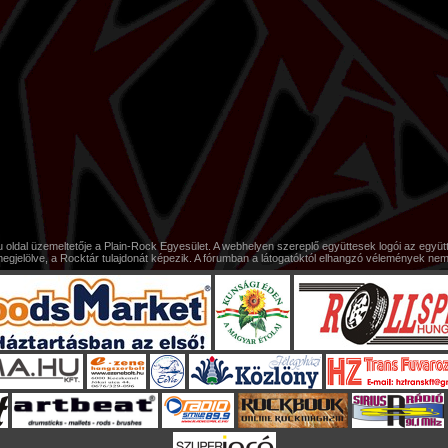
oldal üzemeltetője a Plain-Rock Egyesület. A webhelyen szereplő együttesek logói az együtte
elölve, a Rocktár tulajdonát képezik. A fórumban a látogatóktól elhangzó vélemények nem tü