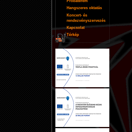
Próbaterem
Hangszeres oktatás
Koncert- és
rendezvényszervezés
Kapcsolat
Térkép