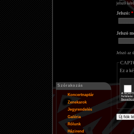
jelszó kér
Jelszó:
*
Jelszó m
Jelszó az 
CAPT
Ez a ké
Szórakozás
Koncertnaptár
Zenekarok
Jegyrendelés
Galéria
Rólunk
Házirend