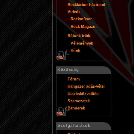
Rocktárbor házirend
Videók
Rockműsor
Rock Magazin
Rólunk írták
Vélemények
Hírek
Közösség
Fórum
Hangszer adás-vétel
Utazásközvetítés
Szervezetek
Bannerek
Szolgáltatások