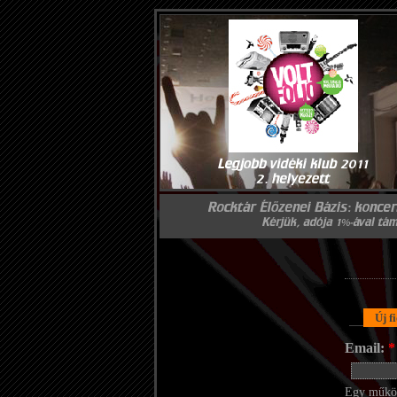
Új f
Email:
*
Egy működő