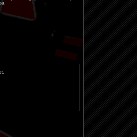
net.
et.