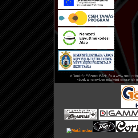
A Rocktár Élőzenei Bázis és a www.rocktar.hu 
képek amennyiben másként nincsenek megj