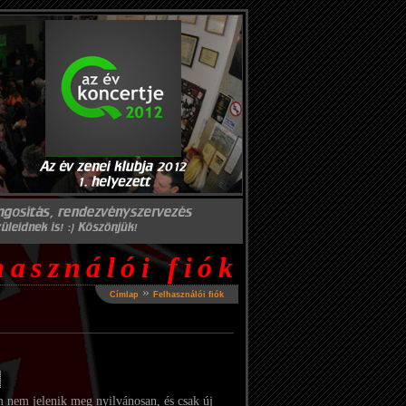
használói fiók
»
Címlap
Felhasználói fiók
 nem jelenik meg nyilvánosan, és csak új