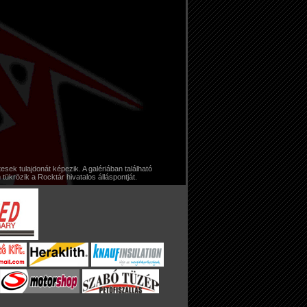
sek tulajdonát képezik. A galériában található
krözik a Rocktár hivatalos álláspontját.