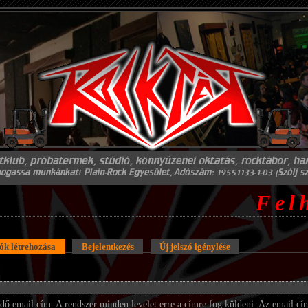
Fel
iók létrehozása
Bejelentkezés
Új jelszó igénylése
 email cím. A rendszer minden levelet erre a címre fog küldeni. Az email cím